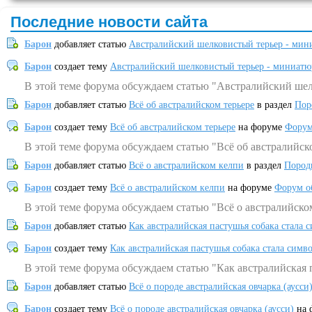
Последние новости сайта
Барон
добавляет статью
Австралийский шелковистый терьер - мин
Барон
создает тему
Австралийский шелковистый терьер - миниатю
В этой теме форума обсуждаем статью "Австралийский шел
Барон
добавляет статью
Всё об австралийском терьере
в раздел
Пор
Барон
создает тему
Всё об австралийском терьере
на форуме
Форум
В этой теме форума обсуждаем статью "Всё об австралийск
Барон
добавляет статью
Всё о австралийском келпи
в раздел
Пород
Барон
создает тему
Всё о австралийском келпи
на форуме
Форум о
В этой теме форума обсуждаем статью "Всё о австралийско
Барон
добавляет статью
Как австралийская пастушья собака стала 
Барон
создает тему
Как австралийская пастушья собака стала симв
В этой теме форума обсуждаем статью "Как австралийская 
Барон
добавляет статью
Всё о породе австралийская овчарка (аусси
Барон
создает тему
Всё о породе австралийская овчарка (аусси)
на 