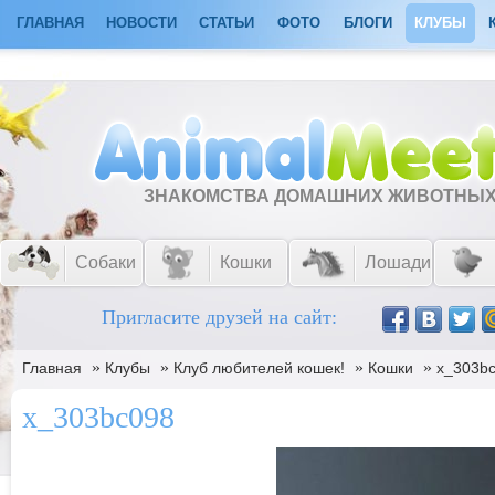
ГЛАВНАЯ
НОВОСТИ
СТАТЬИ
ФОТО
БЛОГИ
КЛУБЫ
ЗНАКОМСТВА ДОМАШНИХ ЖИВОТНЫ
Собаки
Кошки
Лошади
Пригласите друзей на сайт:
»
»
»
»
Главная
Клубы
Клуб любителей кошек!
Кошки
x_303b
x_303bc098