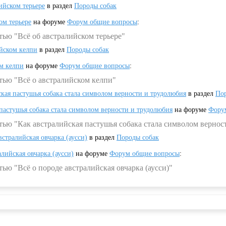
ийском терьере
в раздел
Породы собак
ом терьере
на форуме
Форум общие вопросы
:
тью "Всё об австралийском терьере"
ийском келпи
в раздел
Породы собак
ом келпи
на форуме
Форум общие вопросы
:
тью "Всё о австралийском келпи"
ская пастушья собака стала символом верности и трудолюбия
в раздел
Пор
 пастушья собака стала символом верности и трудолюбия
на форуме
Фору
тью "Как австралийская пастушья собака стала символом вернос
встралийская овчарка (аусси)
в раздел
Породы собак
алийская овчарка (аусси)
на форуме
Форум общие вопросы
:
ью "Всё о породе австралийская овчарка (аусси)"