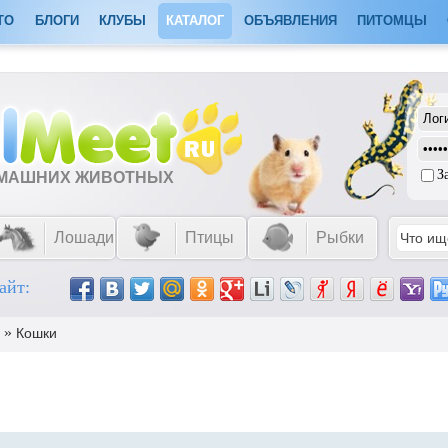
ТО
БЛОГИ
КЛУБЫ
КАТАЛОГ
ОБЪЯВЛЕНИЯ
ПИТОМЦЫ
З
ОМАШНИХ ЖИВОТНЫХ
Лошади
Птицы
Рыбки
айт:
»
Кошки