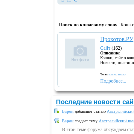
Поиск по ключевому слову
"Кошки"
Прокотов.РУ
Сайт
(162)
Описание
:
Кошки, сайт о ко
Новости, полезные
Теги:
кошка
,
кошки
Подробнее...
Последние новости сай
Барон
добавляет статью
Австралийский
Барон
создает тему
Австралийский шел
В этой теме форума обсуждаем ст