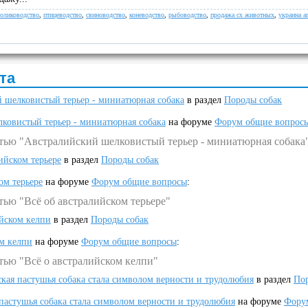
олиководство
,
птицеводство
,
свиноводство
,
коневодство
,
рыбоводство
,
продажа сх животных
,
украина а
та
 шелковистый терьер - миниатюрная собака
в раздел
Породы собак
ковистый терьер - миниатюрная собака
на форуме
Форум общие вопрос
атью "Австралийский шелковистый терьер - миниатюрная собака
ийском терьере
в раздел
Породы собак
ом терьере
на форуме
Форум общие вопросы
:
тью "Всё об австралийском терьере"
ийском келпи
в раздел
Породы собак
ом келпи
на форуме
Форум общие вопросы
:
тью "Всё о австралийском келпи"
ская пастушья собака стала символом верности и трудолюбия
в раздел
Пор
 пастушья собака стала символом верности и трудолюбия
на форуме
Фору