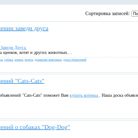
Сортировка записей:
ении заведи друга
 Заведи Друга.
 щенков, котят и других животных....
ки
,
собака
,
щенки
,
котята
,
домашние животные
,
доска объявлений
ений "Cats-Cats"
 объявлений "Cats-Cats" поможет Вам
купить котенка
. Наша доска объявле
лений о собаках "Dog-Dog"