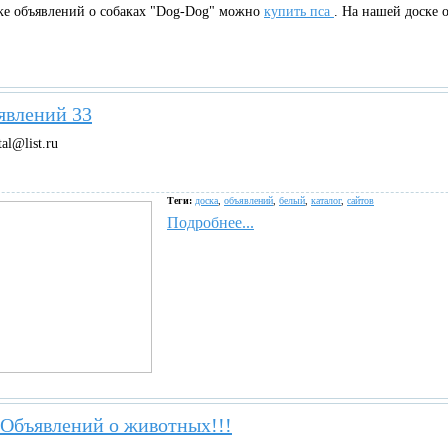
ске объявлений о собаках "Dog-Dog" можно
купить пса
. На нашей доске о
явлений 33
tal@list.ru
Теги:
доска
,
объявлений
,
белый
,
каталог
,
сайтов
Подробнее...
 Объявлений о животных!!!