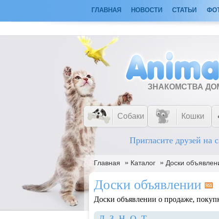
ГЛАВНАЯ
НОВОСТИ
СТАТЬИ
ФО
ЗНАКОМСТВА Д
Собаки
Кошки
Пригласите друзей на с
»
»
Главная
Каталог
Доски объявлен
Доски объявлении
Доски объявлении о продаже, покупк
Д
З
Н
О
Т