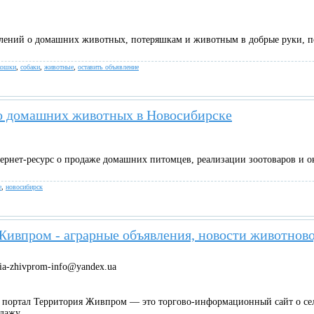
влений о домашних животных, потеряшкам и животным в добрые руки, по
кошки
,
собаки
,
животные
,
оставить объявление
о домашних животных в Новосибирске
ернет-ресурс о продаже домашних питомцев, реализации зоотоваров и ок
е
,
новосибирск
Живпром - аграрные объявления, новости животново
oria-zhivprom-info@yandex.ua
ортал Территория Живпром — это торгово-информационный сайт о сел
дажу...