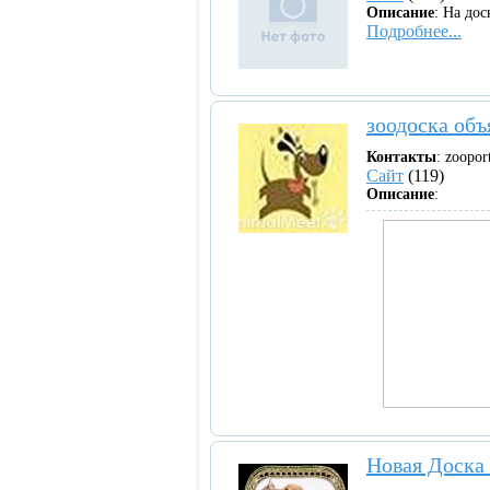
Описание
: На до
Подробнее...
зоодоска объ
Контакты
: zoopor
Сайт
(119)
Описание
:
Новая Доска