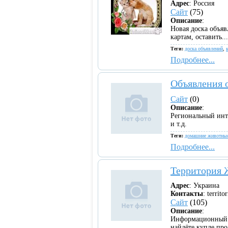
Адрес
: Россия
Сайт
(75)
Описание
:
Новая доска объя
картам, оставить...
Теги:
доска объявлений
,
Подробнее...
Объявления 
Сайт
(0)
Описание
:
Региональный инт
и т.д.
Теги:
домашние животны
Подробнее...
Территория 
Адрес
: Украина
Контакты
: territ
Сайт
(105)
Описание
:
Информационный п
найдёте купле про