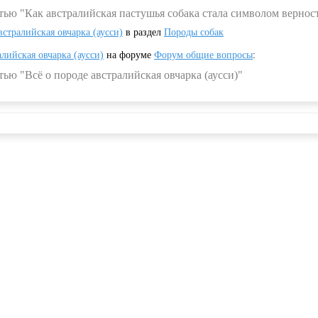
тью "Как австралийская пастушья собака стала символом вернос
встралийская овчарка (аусси)
в раздел
Породы собак
алийская овчарка (аусси)
на форуме
Форум общие вопросы
:
ью "Всё о породе австралийская овчарка (аусси)"