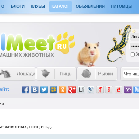
ТО
БЛОГИ
КЛУБЫ
КАТАЛОГ
ОБЪЯВЛЕНИЯ
ПИТОМЦЫ
З
ОМАШНИХ ЖИВОТНЫХ
Лошади
Птицы
Рыбки
айт:
ии
е животных, птиц и т.д.