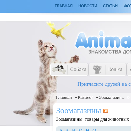
ГЛАВНАЯ
НОВОСТИ
СТАТЬИ
ФО
ЗНАКОМСТВА Д
Собаки
Кошки
Пригласите друзей на с
»
»
»
Главная
Каталог
Зоомагазины
Зоомагазины
Зоомагазины, товары для животных
А
З
И
М
Н
О