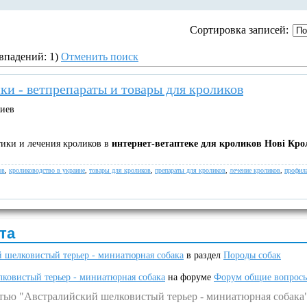
Сортировка записей:
впадений: 1)
Отменить поиск
и - ветпрепараты и товары для кроликов
Киев
тики и лечения кроликов в
интернет-ветаптеке для кроликов Нові Кро
ов
,
кролиководство в украине
,
товары для кроликов
,
препараты для кроликов
,
лечение кроликов
,
профил
та
 шелковистый терьер - миниатюрная собака
в раздел
Породы собак
ковистый терьер - миниатюрная собака
на форуме
Форум общие вопрос
атью "Австралийский шелковистый терьер - миниатюрная собака