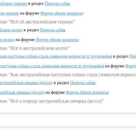
ийском терьере
в раздел
Породы собак
ом терьере
на форуме
Форум общие вопросы
:
тью "Всё об австралийском терьере"
ийском келпи
в раздел
Породы собак
ом келпи
на форуме
Форум общие вопросы
:
тью "Всё о австралийском келпи"
ская пастушья собака стала символом верности и трудолюбия
в раздел
Пор
 пастушья собака стала символом верности и трудолюбия
на форуме
Фору
тью "Как австралийская пастушья собака стала символом вернос
встралийская овчарка (аусси)
в раздел
Породы собак
алийская овчарка (аусси)
на форуме
Форум общие вопросы
:
ью "Всё о породе австралийская овчарка (аусси)"