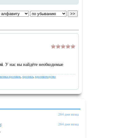
лі
. У нас вы найдёте необходимые
актика кроликов
,
кролики
,
кролиководство
264 дня назад
ы
:
264 дня назад
"