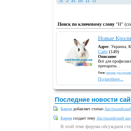
Поиск по ключевому слову
"Н" (со
Новые Кролик
Адрес
: Украина, 
Сайт
(149)
Описание
:
Всё для профилак
препараты...
Теги:
магазин для кролик
Подробнее...
Последние новости сай
Барон
добавляет статью
Австралийский
Барон
создает тему
Австралийский шел
В этой теме форума обсуждаем ст