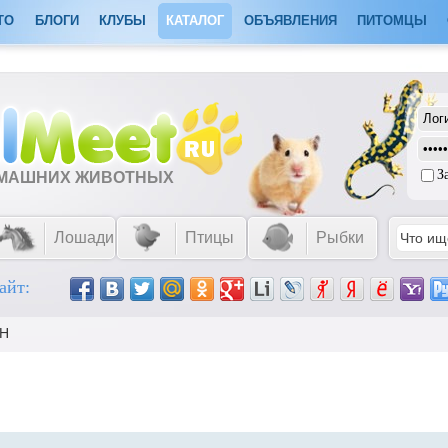
ТО
БЛОГИ
КЛУБЫ
КАТАЛОГ
ОБЪЯВЛЕНИЯ
ПИТОМЦЫ
З
ОМАШНИХ ЖИВОТНЫХ
Лошади
Птицы
Рыбки
айт:
Н