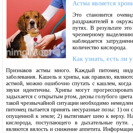
Астма является хрон
Это становится очеви
раздражителей в окруж
путях. В результате эт
чрезмерному выделению 
наблюдается затруднен
количество кислорода.
Как узнать, есть ли 
Признаков астмы много. Каждый питомец инд
заболевания. Кашель и хрипы, как правило, являю
астмой, можно ошибочно спутать с кашлем, когда
звуки идентичны. Хрипы могут прогрессироват
задыхается с открытым ртом, десны голубого цвета 
такой чрезвычайной ситуации необходимо немедленн
питомец пытается принять несуразные позы: 1) он 
опущенной к земле; 2) вытягивает шею к верху. 
кислорода, поступающего в дыхательные пути. 
являются вялость и снижение аппетита. Информаци