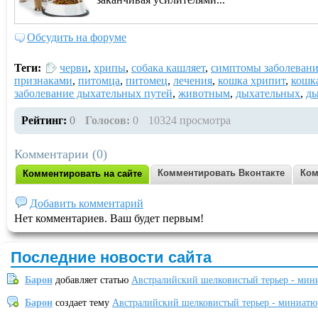
Обсудить на форуме
Теги:
черви
,
хрипы
,
собака кашляет
,
симптомы заболеван
признаками
,
питомца
,
питомец
,
лечения
,
кошка хрипит
,
кошк
заболевание дыхательных путей
,
животным
,
дыхательных
,
д
Рейтинг:
0
Голосов:
0
10324 просмотра
Комментарии (0)
Комментировать Вконтакте
Ком
Комментировать на сайте
Добавить комментарий
Нет комментариев. Ваш будет первым!
Последние новости сайта
Барон
добавляет статью
Австралийский шелковистый терьер - мин
Барон
создает тему
Австралийский шелковистый терьер - миниатю