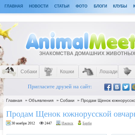
ГЛАВНАЯ
НОВОСТИ
СТАТЬИ
ФОТО
БЛОГИ
КЛУБЫ
ЗНАКОМСТВА ДОМАШНИХ ЖИВОТНЫ
Собаки
Кошки
Лошади
Пригласите друзей на сайт:
»
»
»
Главная
Объявления
Собаки
Продам Щенок южнорусско
Продам Щенок южнорусской овчар
30 ноября 2012
2447
Ижевск
Барби