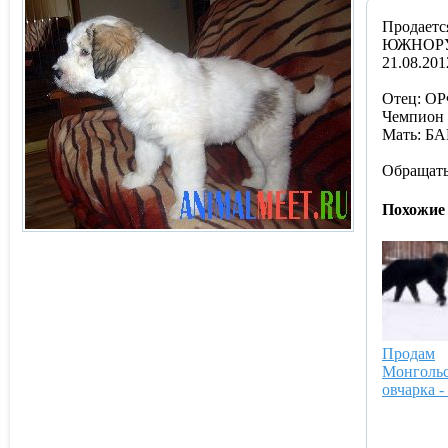
Продаетс
ЮЖНОР
21.08.201
Отец: ОР
Чемпион
Мать: БА
Обращатьс
Похожие
Продам
Монгольс
овчарка -