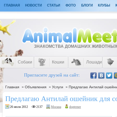
ГЛАВНАЯ
НОВОСТИ
СТАТЬИ
ФОТО
БЛОГИ
КЛУБЫ
ЗНАКОМСТВА ДОМАШНИХ ЖИВОТНЫ
Собаки
Кошки
Лошади
Пригласите друзей на сайт:
»
»
»
Главная
Объявления
Услуги
Предлагаю Антилай ошейни
Предлагаю Антилай ошейник для с
26 июля 2012
2137
Москва
dogtrener