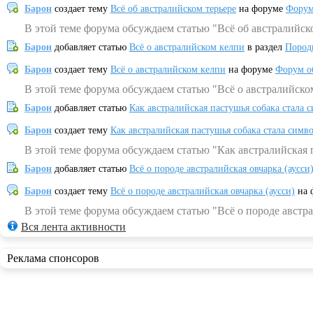
Барон
создает тему
Всё об австралийском терьере
на форуме
Форум
В этой теме форума обсуждаем статью "Всё об австралийск
Барон
добавляет статью
Всё о австралийском келпи
в раздел
Пород
Барон
создает тему
Всё о австралийском келпи
на форуме
Форум о
В этой теме форума обсуждаем статью "Всё о австралийско
Барон
добавляет статью
Как австралийская пастушья собака стала 
Барон
создает тему
Как австралийская пастушья собака стала симв
В этой теме форума обсуждаем статью "Как австралийская 
Барон
добавляет статью
Всё о породе австралийская овчарка (аусси
Барон
создает тему
Всё о породе австралийская овчарка (аусси)
на 
В этой теме форума обсуждаем статью "Всё о породе австра
Вся лента активности
Реклама спонсоров