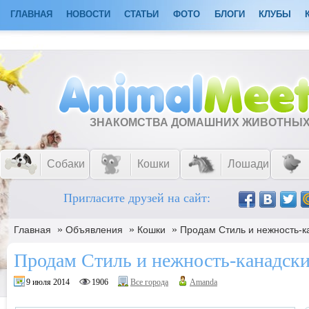
ГЛАВНАЯ
НОВОСТИ
СТАТЬИ
ФОТО
БЛОГИ
КЛУБЫ
ЗНАКОМСТВА ДОМАШНИХ ЖИВОТНЫ
Собаки
Кошки
Лошади
Пригласите друзей на сайт:
»
»
»
Главная
Объявления
Кошки
Продам Стиль и нежность-к
Продам Стиль и нежность-канадски
9 июля 2014
1906
Все города
Amanda