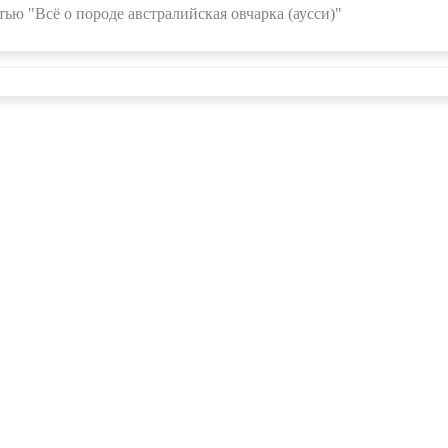
ью "Всё о породе австралийская овчарка (аусси)"
О проекте