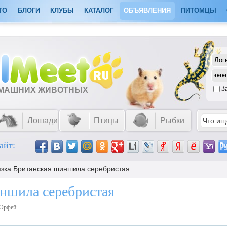
ТО
БЛОГИ
КЛУБЫ
КАТАЛОГ
ОБЪЯВЛЕНИЯ
ПИТОМЦЫ
З
ОМАШНИХ ЖИВОТНЫХ
Лошади
Птицы
Рыбки
айт:
язка Британская шиншила серебристая
ншила серебристая
Орфей