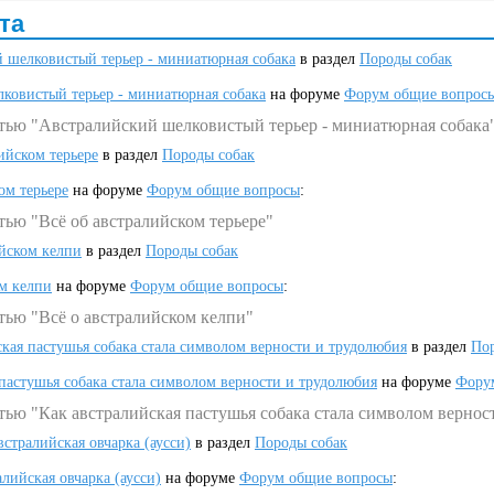
та
 шелковистый терьер - миниатюрная собака
в раздел
Породы собак
ковистый терьер - миниатюрная собака
на форуме
Форум общие вопрос
атью "Австралийский шелковистый терьер - миниатюрная собака
ийском терьере
в раздел
Породы собак
ом терьере
на форуме
Форум общие вопросы
:
тью "Всё об австралийском терьере"
ийском келпи
в раздел
Породы собак
ом келпи
на форуме
Форум общие вопросы
:
тью "Всё о австралийском келпи"
ская пастушья собака стала символом верности и трудолюбия
в раздел
Пор
 пастушья собака стала символом верности и трудолюбия
на форуме
Фору
тью "Как австралийская пастушья собака стала символом вернос
встралийская овчарка (аусси)
в раздел
Породы собак
алийская овчарка (аусси)
на форуме
Форум общие вопросы
: