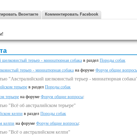
ировать Вконтакте
Комментировать Facebook
м!
та
 шелковистый терьер - миниатюрная собака
в раздел
Породы собак
ковистый терьер - миниатюрная собака
на форуме
Форум общие вопрос
атью "Австралийский шелковистый терьер - миниатюрная собака
ийском терьере
в раздел
Породы собак
ом терьере
на форуме
Форум общие вопросы
:
тью "Всё об австралийском терьере"
ийском келпи
в раздел
Породы собак
ом келпи
на форуме
Форум общие вопросы
:
тью "Всё о австралийском келпи"