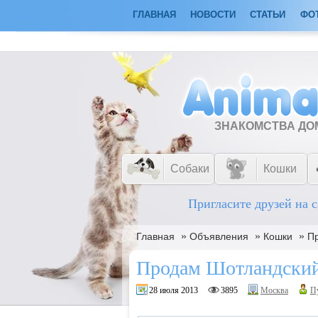
ГЛАВНАЯ
НОВОСТИ
СТАТЬИ
ФО
ЗНАКОМСТВА Д
Собаки
Кошки
Пригласите друзей на с
»
»
»
Главная
Объявления
Кошки
П
Продам Шотландский
28 июля 2013
3895
Москва
П