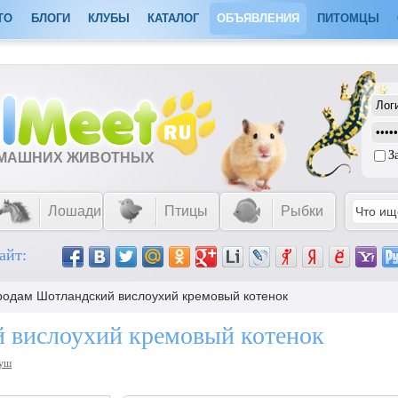
ТО
БЛОГИ
КЛУБЫ
КАТАЛОГ
ОБЪЯВЛЕНИЯ
ПИТОМЦЫ
З
ОМАШНИХ ЖИВОТНЫХ
Лошади
Птицы
Рыбки
айт:
родам Шотландский вислоухий кремовый котенок
 вислоухий кремовый котенок
уш