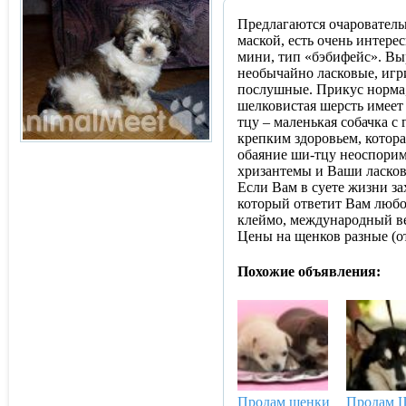
Предлагаются очаровательн
маской, есть очень интере
мини, тип «бэбифейс». Вы
необычайно ласковые, игр
послушные. Прикус норма,
шелковистая шерсть имеет 
тцу – маленькая собачка 
крепким здоровьем, котора
обаяние ши-тцу неоспоримы
хризантемы и Ваши ласков
Если Вам в суете жизни за
который ответит Вам любо
клеймо, международный ве
Цены на щенков разные (от
Похожие объявления:
Продам
щенки
Продам
Щ