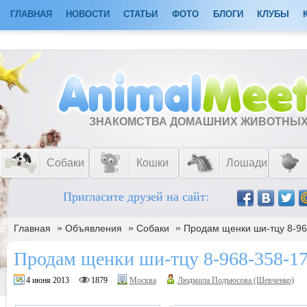
ГЛАВНАЯ
НОВОСТИ
СТАТЬИ
ФОТО
БЛОГИ
КЛУБЫ
ЗНАКОМСТВА ДОМАШНИХ ЖИВОТНЫ
Собаки
Кошки
Лошади
Пригласите друзей на сайт:
»
»
»
Главная
Объявления
Собаки
Продам щенки ши-тцу 8-96
Продам щенки ши-тцу 8-968-358-1
4 июня 2013
1879
Москва
Людмила Подъюсова (Шевченко)