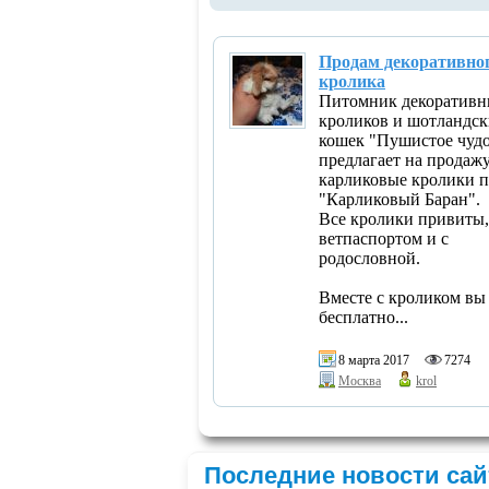
Продам декоративно
кролика
Питомник декоратив
кроликов и шотландс
кошек "Пушистое чуд
предлагает на продаж
карликовые кролики 
"Карликовый Баран".
Все кролики привиты,
ветпаспортом и с
родословной.
Вместе с кроликом вы
бесплатно...
8 марта 2017
7274
Москва
krol
Последние новости сай