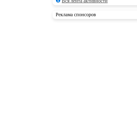
Вся лента активности
Реклама спонсоров
RSS ленты
Новые статьи