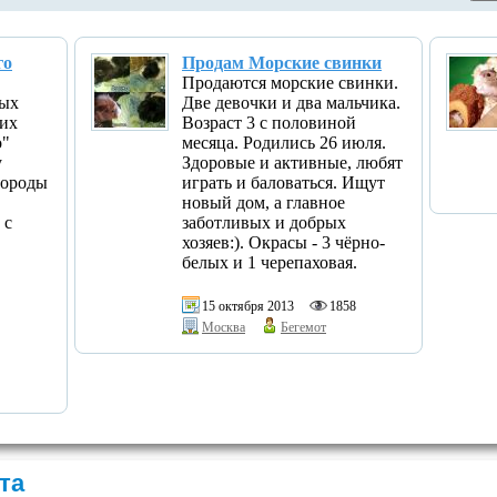
го
Продам Морские свинки
Продаются морские свинки.
ных
Две девочки и два мальчика.
ких
Возраст 3 с половиной
о"
месяца. Родились 26 июля.
у
Здоровые и активные, любят
породы
играть и баловаться. Ищут
новый дом, а главное
 с
заботливых и добрых
хозяев:). Окрасы - 3 чёрно-
белых и 1 черепаховая.
15 октября 2013
1858
Москва
Бегемот
та