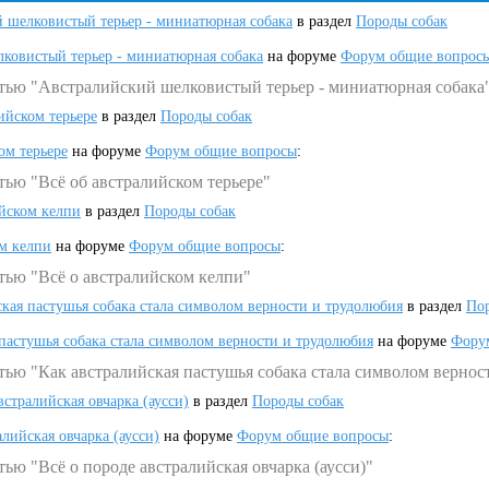
 шелковистый терьер - миниатюрная собака
в раздел
Породы собак
ковистый терьер - миниатюрная собака
на форуме
Форум общие вопрос
атью "Австралийский шелковистый терьер - миниатюрная собака
ийском терьере
в раздел
Породы собак
ом терьере
на форуме
Форум общие вопросы
:
тью "Всё об австралийском терьере"
ийском келпи
в раздел
Породы собак
ом келпи
на форуме
Форум общие вопросы
:
тью "Всё о австралийском келпи"
ская пастушья собака стала символом верности и трудолюбия
в раздел
Пор
 пастушья собака стала символом верности и трудолюбия
на форуме
Фору
тью "Как австралийская пастушья собака стала символом вернос
встралийская овчарка (аусси)
в раздел
Породы собак
алийская овчарка (аусси)
на форуме
Форум общие вопросы
:
ью "Всё о породе австралийская овчарка (аусси)"