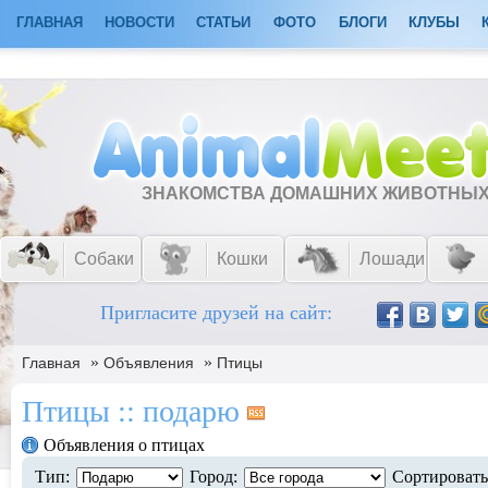
ГЛАВНАЯ
НОВОСТИ
СТАТЬИ
ФОТО
БЛОГИ
КЛУБЫ
ЗНАКОМСТВА ДОМАШНИХ ЖИВОТНЫ
Собаки
Кошки
Лошади
Пригласите друзей на сайт:
»
»
Главная
Объявления
Птицы
Птицы :: подарю
Объявления о птицах
Тип:
Город:
Сортировать