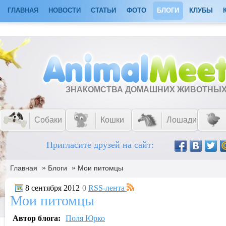
ГЛАВНАЯ
НОВОСТИ
СТАТЬИ
ФОТО
БЛОГИ
КЛУБЫ
ЗНАКОМСТВА ДОМАШНИХ ЖИВОТНЫ
Собаки
Кошки
Лошади
Пригласите друзей на сайт:
»
»
Главная
Блоги
Мои питомцы
8 сентября 2012
0
RSS-лента
Мои питомцы
Автор блога:
Поля Юрко