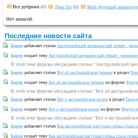
Все рубрики
(0)
Джи Пи
(0)
Мой будущий аквариум
Нет записей.
Последние новости сайта
Барон
добавляет статью
Австралийский шелковистый терьер - мин
Барон
создает тему
Австралийский шелковистый терьер - миниатю
В этой теме форума обсуждаем статью "Австралийский шел
Барон
добавляет статью
Всё об австралийском терьере
в раздел
Пор
Барон
создает тему
Всё об австралийском терьере
на форуме
Форум
В этой теме форума обсуждаем статью "Всё об австралийск
Барон
добавляет статью
Всё о австралийском келпи
в раздел
Пород
Барон
создает тему
Всё о австралийском келпи
на форуме
Форум о
В этой теме форума обсуждаем статью "Всё о австралийско
Барон
добавляет статью
Как австралийская пастушья собака стала 
Барон
создает тему
Как австралийская пастушья собака стала симв